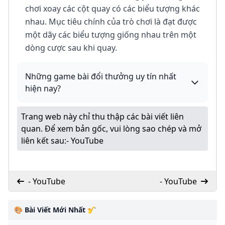
chơi xoay các cột quay có các biểu tượng khác
nhau. Mục tiêu chính của trò chơi là đạt được
một dãy các biểu tượng giống nhau trên một
dòng cược sau khi quay.
Những game bài đổi thưởng uy tín nhất
hiện nay?
Trang web này chỉ thu thập các bài viết liên
quan. Để xem bản gốc, vui lòng sao chép và mở
liên kết sau:
- YouTube
- YouTube
- YouTube
🎨 Bài Viết Mới Nhất 🎷