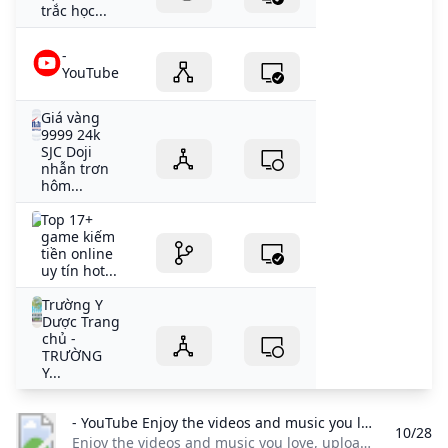
trắc học...
-
YouTube
Giá vàng
9999 24k
SJC Doji
nhẫn trơn
hôm...
Top 17+
game kiếm
tiền online
uy tín hot...
Trường Y
Dược Trang
chủ -
TRƯỜNG
Y...
- YouTube Enjoy the videos and music you love upload original content and share it all with friends family and the world on YouTube.
10/28
Enjoy the videos and music you love, upload original content, and share it all with friends, family, and the world on YouTube.