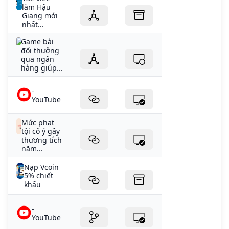
làm Hậu
Giang mới
nhất...
Game bài
đổi thưởng
qua ngân
hàng giúp...
-
YouTube
Mức phạt
tội cố ý gây
thương tích
năm...
Nạp Vcoin
5% chiết
khấu
-
YouTube