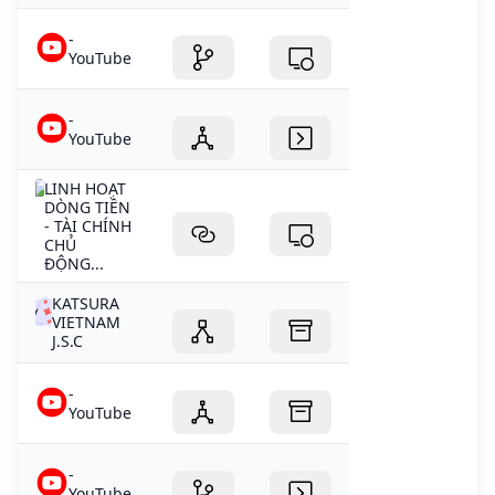
-
YouTube
-
YouTube
LINH HOẠT
DÒNG TIỀN
- TÀI CHÍNH
CHỦ
ĐỘNG...
KATSURA
VIETNAM
J.S.C
-
YouTube
-
YouTube