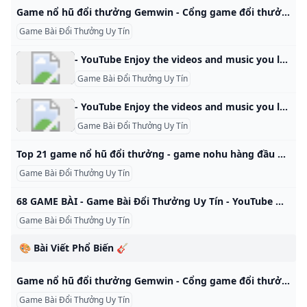
Game nổ hũ đổi thưởng Gemwin - Cổng game đổi thưởng uy tín Trong thế giới cá cược và giải trí trực tuyến, game nổ hũ đổi thưởng Gemwin nổi lên như một cổng game đổi thưởng uy tín và đẳng cấp dành cho người Việt Giới thiệu về Gemwin Game nổ hũ đổi thưởng Gemwin là một cổng game đổi thưởng uy tín và chất lượng, được thiết lập để cung cấp trải nghiệm giải trí an toàn, minh bạch và công bằng cho người chơi.
Game Bài Đổi Thưởng Uy Tín
- YouTube Enjoy the videos and music you love, upload original content, and share it all with friends, family, and the world on YouTube.
Game Bài Đổi Thưởng Uy Tín
- YouTube Enjoy the videos and music you love, upload original content, and share it all with friends, family, and the world on YouTube.
Game Bài Đổi Thưởng Uy Tín
Top 21 game nổ hũ đổi thưởng - game nohu hàng đầu 2024 Nohu đã thu hút hàng triệu người chơi tham gia. chúng tôi sẽ giới thiệu top 10 game nổ hũ đổi thưởng hàng đầu, sẽ mang đến cho bạn những trải nghiệm tuyệt vời Cổng game nổ hũ Sun52 – Sân chơi đổi thưởng hấp dẫn Trong thế giới giải trí trực tuyến ngày càng phát triển, cổng game nổ hũ … 12Th4Game bài Sumclub – Tổng quan, cách chơi và chiến thuậtĐam mê cờ bạc là điều không thể thiếu trong cuộc sống của nhiều người …
Game Bài Đổi Thưởng Uy Tín
68 GAME BÀI - Game Bài Đổi Thưởng Uy Tín - YouTube ► 68 game bài đang là cổng game tài xỉu được nhiều người chơi nhất năm 2023. Con game có giao diện 3D dễ nhìn, nạp rút xanh chín và nhanh chóng. Máy chủ được…
Game Bài Đổi Thưởng Uy Tín
🎨 Bài Viết Phổ Biến 🎸
Game nổ hũ đổi thưởng Gemwin - Cổng game đổi thưởng uy tín Trong thế giới cá cược và giải trí trực tuyến, game nổ hũ đổi thưởng Gemwin nổi lên như một cổng game đổi thưởng uy tín và đẳng cấp dành cho người Việt Giới thiệu về Gemwin Game nổ hũ đổi thưởng Gemwin là một cổng game đổi thưởng uy tín và chất lượng, được thiết lập để cung cấp trải nghiệm giải trí an toàn, minh bạch và công bằng cho người chơi.
Game Bài Đổi Thưởng Uy Tín