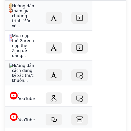
Hướng dẫn
tham gia
chương
trình “Săn
vé...
Mua nạp
thẻ Garena
nạp thẻ
Zing dễ
dàng...
Hướng dẫn
cách đăng
ký xác thực
khuôn...
-
YouTube
-
YouTube