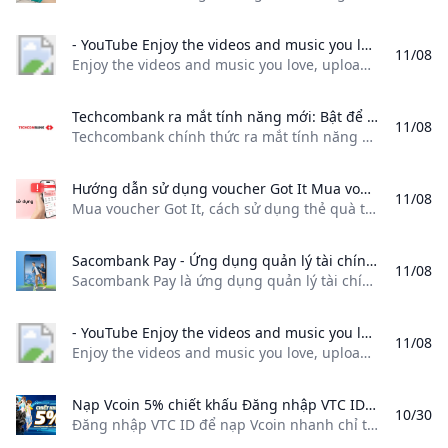
- YouTube Enjoy the videos and music you love upload original content and share it all with friends family and the world on YouTube.
11/08
Enjoy the videos and music you love, upload original content, and share it all with friends, family, and the world on YouTube.
Techcombank ra mắt tính năng mới: Bật để “tiền tự sinh lời” Techcombank Techcombank chính thức ra mắt tính năng cho tài khoản thanh toán “Sinh lời tự động” từ ngày 22/1/2024. Khách hàng chỉ cần kích hoạt tính năng số tiền trong tài khoản thanh toán sẽ được luân chuyển tự động và được sinh lời theo ngày.
11/08
Techcombank chính thức ra mắt tính năng cho tài khoản thanh toán “Sinh lời tự động” từ ngày 22/1/2024. Khách hàng chỉ cần kích hoạt tính năng, số tiền trong tài khoản thanh toán sẽ được luân chuyển tự động và được sinh lời theo ngày. Techcombank chính thức ra mắt tính năng cho tài khoản thanh toán “Sinh lời tự động” từ ngày 22/1/2024. Khách hàng chỉ cần kích hoạt tính năng, số tiền trong tài khoản thanh toán sẽ được luân chuyển tự động và được sinh lời theo ngày.
Hướng dẫn sử dụng voucher Got It Mua voucher Got It cách sử dụng thẻ quà tặng Got It hướng dẫn đổi voucher Got It
11/08
Mua voucher Got It, cách sử dụng thẻ quà tặng Got It, hướng dẫn đổi voucher Got It Quà như ý,dùng tiện nghi Sử dụng như tiền mặt tại300+ thương hiệu Thẻ quà Got It có thể dùng tại đâu? Tại cửa hàng Đưa mã thẻ quà tặng cho nhân viên thu ngân khi thanh toán tại các cửa hàng của thương hiệu đối tác. Qua website/ứng dụng Nhập mã thẻ quà tặng tại bước thanh toán khi mua hàng trên web/ứng dụng của thương hiệu đối tác.
Sacombank Pay - Ứng dụng quản lý tài chính thông minh trên di động Sacombank Pay là ứng dụng quản lý tài chính thông minh dành cho thiết bị di động tích hợp nhiều tiện ích online cho phép khách hàng trải nghiệm dịch vụ tối ưu nhất.
11/08
Sacombank Pay là ứng dụng quản lý tài chính thông minh dành cho thiết bị di động, tích hợp nhiều tiện ích online cho phép khách hàng trải nghiệm dịch vụ tối ưu nhất. tiết kiệm vay mua xe thẻ tín dụng tiki thẻ doanh nghiệp Sacombank mở tài khoản doanh nghiệp trực tuyến eKYC Cá NhânCá Nhân 24/7 Giao dịch mọi lúc 0 đồng Miễn phí giao dịch Xác thực online
- YouTube Enjoy the videos and music you love upload original content and share it all with friends family and the world on YouTube.
11/08
Enjoy the videos and music you love, upload original content, and share it all with friends, family, and the world on YouTube.
Nạp Vcoin 5% chiết khấu Đăng nhập VTC ID để nạp Vcoin nhanh chỉ trong 3 bước
10/30
Đăng nhập VTC ID để nạp Vcoin nhanh chỉ trong 3 bước 1. Chọn thông tin 2. Thanh toán 3. Kết quả CHỌN THÔNG TIN THANH TOÁN Chọn phương thức thanh toán Chuyển khoản ngân hàng Giảm 5% Thẻ Vcoin Ví điện tử Giảm 5% ATM/IBanking Xác nhận CHUYỂN KHOẢN NGÂN HÀNG Tài khoản: *Bắt buộc nhập thông tin tài khoản.Số điện thoại:Sai định dạng số điện thoại.Số Vcoin: *Nạp tối thiểu 55 Vcoin.