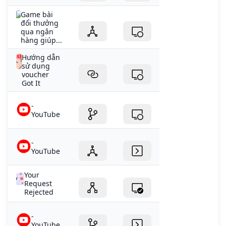
Game bài
đổi thưởng
qua ngân
hàng giúp...
Hướng dẫn
sử dụng
voucher
Got It
-
YouTube
-
YouTube
Your
Request
Rejected
-
YouTube