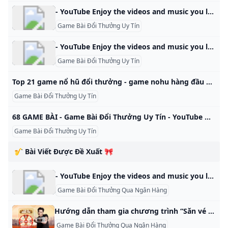
- YouTube Enjoy the videos and music you love, upload original content, and share it all with friends, family, and the world on YouTube.
Game Bài Đổi Thưởng Uy Tín
- YouTube Enjoy the videos and music you love, upload original content, and share it all with friends, family, and the world on YouTube.
Game Bài Đổi Thưởng Uy Tín
Top 21 game nổ hũ đổi thưởng - game nohu hàng đầu 2024 Nohu đã thu hút hàng triệu người chơi tham gia. chúng tôi sẽ giới thiệu top 10 game nổ hũ đổi thưởng hàng đầu, sẽ mang đến cho bạn những trải nghiệm tuyệt vời Cổng game nổ hũ Sun52 – Sân chơi đổi thưởng hấp dẫn Trong thế giới giải trí trực tuyến ngày càng phát triển, cổng game nổ hũ … 12Th4Game bài Sumclub – Tổng quan, cách chơi và chiến thuậtĐam mê cờ bạc là điều không thể thiếu trong cuộc sống của nhiều người …
Game Bài Đổi Thưởng Uy Tín
68 GAME BÀI - Game Bài Đổi Thưởng Uy Tín - YouTube ► 68 game bài đang là cổng game tài xỉu được nhiều người chơi nhất năm 2023. Con game có giao diện 3D dễ nhìn, nạp rút xanh chín và nhanh chóng. Máy chủ được…
Game Bài Đổi Thưởng Uy Tín
🎷 Bài Viết Được Đề Xuất 🎀
- YouTube Enjoy the videos and music you love, upload original content, and share it all with friends, family, and the world on YouTube.
Game Bài Đổi Thưởng Qua Ngân Hàng
Hướng dẫn tham gia chương trình “Săn vé Anh Tài” - Concert tháng 10 Techcombank Từ ngày 25/09/2024 đến ngày 09/10/2024, khách hàng có cơ hội nhận vé concert “Anh trai vượt ngàn chông gai” bằng cách tham gia chương trình “Săn vé anh tài” trên Techcombank Mobile. Từ ngày 25/09/2024 đến ngày 09/10/2024, khách hàng có cơ hội nhận vé concert “Anh trai vượt ngàn chông gai” bằng cách tham gia chương trình “Săn vé anh tài” trên Techcombank Mobile. 2024-09-23T00:00:00.000+07:00 Từ ngày 25/09 đến 09/10/2024
Game Bài Đổi Thưởng Qua Ngân Hàng