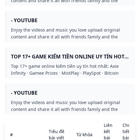
content and share it all with friends family and the
world on YouTube.
- YOUTUBE
Enjoy the videos and music you love upload original
content and share it all with friends family and the
world on YouTube.
TOP 17+ GAME KIẾM TIỀN ONLINE UY TÍN HOT
NHẤT 2024
Top 17+ game online kiếm tiền uy tín hot nhất: Axie
Infinity · Gamee Prizes · MistPlay · PlaySpot · Bitcoin
Alien Run · MoneyDog · Blockchain Game · MU...
- YOUTUBE
Enjoy the videos and music you love upload original
content and share it all with friends family and the
world on YouTube.
Liên
Chi
Tiêu đề
kết
tiết
#
Từ khóa
bài viết
bài
bài