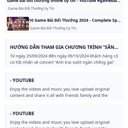
Game bài đổi thưởng online uy tín - YouTube #gamebaidoithuonguytin #gamebaidoithuong #gamebaidoithuongonline Game Bài Đổi Thưởng Uy Tín Trong thế giới giải trí trực tuyến, game bài đổi thưởng đã trở th…
Game Bài Đổi Thưởng Uy Tín
10 Game Bài Đổi Thưởng 2024 - Complete Sports Game bài đổi thưởng cực hot trong năm 2024 sẵn sàng cho bạn chinh phục. Khám phá tại Complete Sports ngay hôm nay! ByNam Anh TranOctober 2, 2024Updated:October 2, 2024No Comments11 Mins Read Game bài đổi thưởng là thể loại trò chơi bài online mà người chơi có thể đổi điểm thưởng thành tiền mặt hoặc các phần quà giá trị khác. Các game này thường bao gồm những trò chơi bài phổ biến như tiến lên, phỏm, mậu binh, xì dách và poker, cho phép người chơi tham gia bằng cách nạp tiền vào tài khoản và đánh bài với người chơi khác.
Game Bài Đổi Thưởng Uy Tín
HƯỚNG DẪN THAM GIA CHƯƠNG TRÌNH “SĂN
VÉ ANH TÀI” - CONCERT THÁNG 10
Từ ngày 25/09/2024 đến ngày 09/10/2024 khách hàng có
TECHCOMBANK
cơ hội nhận vé concert “Anh trai vượt ngàn chông gai”
bằng cách tham gia chương trình “Săn vé anh tài” trên
Techcombank Mobile.
- YOUTUBE
Enjoy the videos and music you love upload original
content and share it all with friends family and the
world on YouTube.
- YOUTUBE
Enjoy the videos and music you love upload original