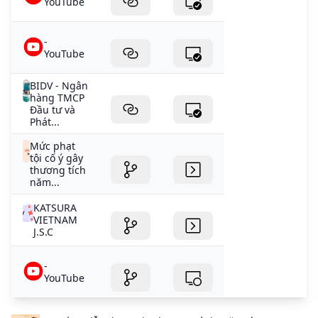
YouTube
-
YouTube
BIDV - Ngân
hàng TMCP
Đầu tư và
Phát...
Mức phạt
tội cố ý gây
thương tích
năm...
KATSURA
VIETNAM
J.S.C
-
YouTube