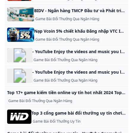
BIDV - Ngân hàng TMCP Đầu tư và Phát triển Việt Nam Tin tức mới nhất Báo Dân trí Tin tức mới nhất Ngân hàng BIDV, thông tin, hình ảnh, sự kiện về Ngân hàng TMCP Đầu tư và Phát triển Việt Nam (BIDV) được cập nhật liên tục trong ngày Ngân hàng TMCP Đầu tư và Phát triển Việt Nam (BIDV)Trụ sở: Tháp BIDV, 194 Trần Quang Khải, Hoàn Kiếm, Hà NộiWebsite: https://www.bidv.com.vn BIDV là ngân hàng thương mại cổ phần được thành lập ngày 26/4/1957. Thời điểm đầu thành lập ngân hàng có tên là Ngân hàng Kiến thiết Việt Nam, Đến năm 1981đổi tên thành Ngân hàng Đầu tư và Xây dựng Việt Nam.
Game Bài Đổi Thưởng Qua Ngân Hàng
Nạp Vcoin 5% chiết khấu Đăng nhập VTC ID để nạp Vcoin nhanh chỉ trong 3 bước 1. Chọn thông tin 2. Thanh toán 3. Kết quả CHỌN THÔNG TIN THANH TOÁN Chọn phương thức thanh toán Chuyển khoản ngân hàng Giảm 5% Thẻ Vcoin Ví điện tử Giảm 5% ATM/IBanking Xác nhận CHUYỂN KHOẢN NGÂN HÀNG Tài khoản: *Bắt buộc nhập thông tin tài khoản.Số điện thoại:Sai định dạng số điện thoại.Số Vcoin: *Nạp tối thiểu 55 Vcoin.
Game Bài Đổi Thưởng Qua Ngân Hàng
- YouTube Enjoy the videos and music you love, upload original content, and share it all with friends, family, and the world on YouTube.
Game Bài Đổi Thưởng Qua Ngân Hàng
- YouTube Enjoy the videos and music you love, upload original content, and share it all with friends, family, and the world on YouTube.
Game Bài Đổi Thưởng Qua Ngân Hàng
Top 17+ game kiếm tiền online uy tín hot nhất 2024 Top 17+ game online kiếm tiền uy tín, hot nhất: Axie Infinity · Gamee Prizes · MistPlay · PlaySpot · Bitcoin Alien Run · MoneyDog · Blockchain Game · MU… Trần Đức Trung14/09/202427 phút đọc48.620Lượt xem Theo dõi VietnixĐánh giá 5/5 - (159 bình chọn) - Theo dõi trên Chơi game kiếm tiền hiện nay đang trở thành một xu hướng phát triển mạnh mẽ trong thế giới game online. Điều thú vị là chơi game không chỉ giúp người chơi thỏa mãn niềm đam mê giải trí mà còn có thể giúp người chơi tạo dựng nguồn thu nhập thụ động.
Game Bài Đổi Thưởng Qua Ngân Hàng
Top 3 cổng game bài đổi thưởng uy tín chơi hay rinh ngay tiền thật - My Cloud Home Ideas - WD Community Game đánh bài đổi thưởng là trò chơi được đông đảo người rất yêu thích hiện nay bởi tình năng đổi thưởng tiền thật hấp dẫn. Dưới đây là top 3 cổng game bài đổi thưởng uy tín, các bạn tham khảo nhé. Cổng game đánh bài đổ&hellip;
Game Bài Đổi Thưởng Uy Tín