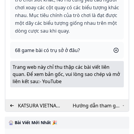
chơi xoay các cột quay có các biểu tượng khác
nhau. Mục tiêu chính của trò chơi là đạt được
một dãy các biểu tượng giống nhau trên một
dòng cược sau khi quay.
68 game bài có trụ sở ở đâu?
Trang web này chỉ thu thập các bài viết liên
quan. Để xem bản gốc, vui lòng sao chép và mở
liên kết sau:
- YouTube
KATSURA VIETNAM
Hướng dẫn tham gia
J.S.C
chương trình “Săn vé
Anh Tài” - Concert
🎡 Bài Viết Mới Nhất 🎉
tháng 10