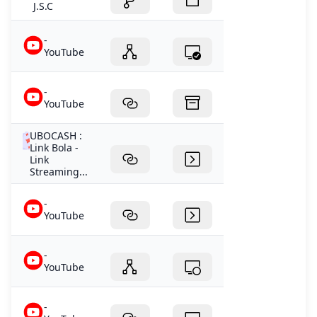
J.S.C
-
YouTube
-
YouTube
UBOCASH :
Link Bola -
Link
Streaming...
-
YouTube
-
YouTube
-