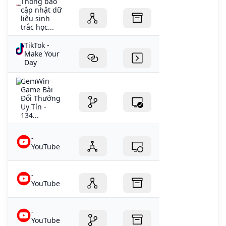
Thông báo
cập nhật dữ
liệu sinh
trắc học...
TikTok -
Make Your
Day
GemWin
Game Bài
Đổi Thưởng
Uy Tín -
134...
-
YouTube
-
YouTube
-
YouTube