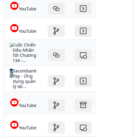
-
YouTube
-
YouTube
Cuộc Chiến
Siêu Nhân
Tới Chương
134 -...
Sacombank
Pay - Ứng
dụng quản
lý tài...
-
YouTube
-
YouTube