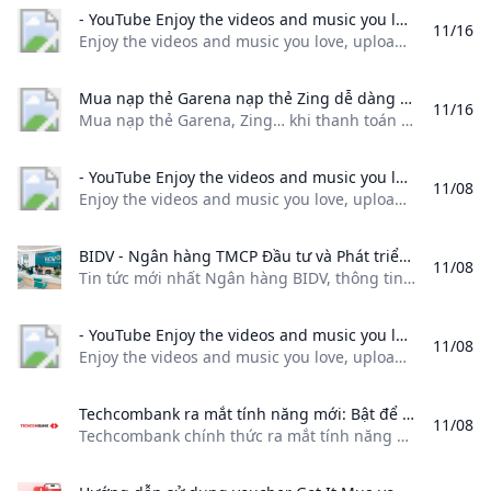
- YouTube Enjoy the videos and music you love upload original content and share it all with friends family and the world on YouTube.
11/16
Enjoy the videos and music you love, upload original content, and share it all with friends, family, and the world on YouTube.
Mua nạp thẻ Garena nạp thẻ Zing dễ dàng trên MoMo Mua nạp thẻ Garena Zing... khi thanh toán bằng MoMo được chiết khấu 25% cực kì tiện lợi và dễ dàng. Tải ngay MoMo để thanh toán khi mua thẻ Garena mua thẻ Zing nhanh chóng nhé.
11/16
Mua nạp thẻ Garena, Zing… khi thanh toán bằng MoMo được chiết khấu 2,5% cực kì tiện lợi và dễ dàng. Tải ngay MoMo để thanh toán khi mua thẻ Garena, mua thẻ Zing nhanh chóng nhé. Thông tin cơ bảnQuản lý ứng dụng và tài khoảnTải, xóa, cập nhật ứng dụngĐăng ký, đăng nhập và đổi tài khoảnMật khẩu, xác thực tài khoản & emailKhóa, hủy, mở lại tài khoảnNạp/Rút tiềnLiên kết tài khoản ngân hàngNạp, rút tiền qua tài khoản ngân hàngNạp tiền từ thẻ quốc tế/ thẻ ATMThanh toán và mua sắmNạp tiền điện thoạiThanh toán hóa đơnVé xem phimGiải tríMua sắmThanh toán tại quầyBản quyền phần mềmThanh toán Quảng Cáo (Facebook/Tiktok/Google)Thanh toán App StoreMoMoShipChuyển - Nhận tiềnChuyển, nhận tiềnYêu cầu chuyển tiềnGửi tiền mừngNhận tiền Quốc tếDu lịch - Đi lạiCâu hỏi chung về Du Lịch - Đi LạiVé máy bayVé tàu hỏaVé xe kháchDịch vụ đi lại khácSống tốt cùng MoMoHeo Đất MoMoTrái Tim MoMoMua thẻ GameSự cố và khiếu nạiSự cố khi liên kết tài khoản ngân hàngSự cố khi nạp tiền hoặc rút tiềnSự cố khi thanh toánSự cố khi tham gia khuyến mãiAn toàn bảo mậtXác thực NFCChính sách bảo mật và quyền riêng tưCông nghệ bảo mật của MoMoBiện pháp tăng cường bảo mậtSự cố khẩn cấpXác thực tài khoảnBảo hiểmCâu hỏi chung về Bảo hiểmBảo hiểm xe máyThanh toán phí bảo hiểmTài chínhChứng khoánCâu hỏi chung về Tài chínhVí Trả SauThanh toán khoản vay, thẻ tín dụngTúi Thần Tài Hướng dẫn trợ giúp trênỨng dụng Ví MoMoHotline CSKH 24/07 (1000 đ/phút)GỌI NGAYEmail hỗ trợemail protected
- YouTube Enjoy the videos and music you love upload original content and share it all with friends family and the world on YouTube.
11/08
Enjoy the videos and music you love, upload original content, and share it all with friends, family, and the world on YouTube.
BIDV - Ngân hàng TMCP Đầu tư và Phát triển Việt Nam Tin tức mới nhất Báo Dân trí Tin tức mới nhất Ngân hàng BIDV thông tin hình ảnh sự kiện về Ngân hàng TMCP Đầu tư và Phát triển Việt Nam (BIDV) được cập nhật liên tục trong ngày
11/08
Tin tức mới nhất Ngân hàng BIDV, thông tin, hình ảnh, sự kiện về Ngân hàng TMCP Đầu tư và Phát triển Việt Nam (BIDV) được cập nhật liên tục trong ngày Ngân hàng TMCP Đầu tư và Phát triển Việt Nam (BIDV)Trụ sở: Tháp BIDV, 194 Trần Quang Khải, Hoàn Kiếm, Hà NộiWebsite: https://www.bidv.com.vn BIDV là ngân hàng thương mại cổ phần được thành lập ngày 26/4/1957. Thời điểm đầu thành lập ngân hàng có tên là Ngân hàng Kiến thiết Việt Nam, Đến năm 1981đổi tên thành Ngân hàng Đầu tư và Xây dựng Việt Nam.
- YouTube Enjoy the videos and music you love upload original content and share it all with friends family and the world on YouTube.
11/08
Enjoy the videos and music you love, upload original content, and share it all with friends, family, and the world on YouTube.
Techcombank ra mắt tính năng mới: Bật để “tiền tự sinh lời” Techcombank Techcombank chính thức ra mắt tính năng cho tài khoản thanh toán “Sinh lời tự động” từ ngày 22/1/2024. Khách hàng chỉ cần kích hoạt tính năng số tiền trong tài khoản thanh toán sẽ được luân chuyển tự động và được sinh lời theo ngày.
11/08
Techcombank chính thức ra mắt tính năng cho tài khoản thanh toán “Sinh lời tự động” từ ngày 22/1/2024. Khách hàng chỉ cần kích hoạt tính năng, số tiền trong tài khoản thanh toán sẽ được luân chuyển tự động và được sinh lời theo ngày. Techcombank chính thức ra mắt tính năng cho tài khoản thanh toán “Sinh lời tự động” từ ngày 22/1/2024. Khách hàng chỉ cần kích hoạt tính năng, số tiền trong tài khoản thanh toán sẽ được luân chuyển tự động và được sinh lời theo ngày.