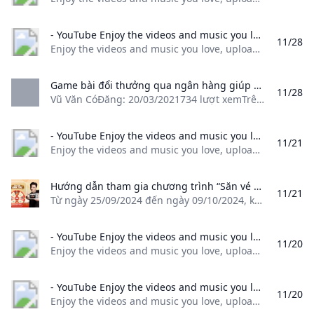
- YouTube Enjoy the videos and music you love upload original content and share it all with friends family and the world on YouTube.
11/28
Enjoy the videos and music you love, upload original content, and share it all with friends, family, and the world on YouTube.
Game bài đổi thưởng qua ngân hàng giúp bạn làm giàu - Chia Sẻ Cùng Có %!s()
11/28
Vũ Văn CóĐăng: 20/03/2021734 lượt xemTrên thị trường game hiện nay game bài luôn là một trong những trò chơi giải trí được mọi người ưa chuộng từ giới trẻ cho đến người già đều mê mẩn với game này. Ngày nay thế giới game bài rất đa dạng cộng với đó là sự phát triển của công nghệ thông tin, mạng lưới toàn cầu cũng dần trở nên phổ biến,như một sự bùng nổ lớn trong thị trường game.
- YouTube Enjoy the videos and music you love upload original content and share it all with friends family and the world on YouTube.
11/21
Enjoy the videos and music you love, upload original content, and share it all with friends, family, and the world on YouTube.
Hướng dẫn tham gia chương trình “Săn vé Anh Tài” - Concert tháng 10 Techcombank Từ ngày 25/09/2024 đến ngày 09/10/2024 khách hàng có cơ hội nhận vé concert “Anh trai vượt ngàn chông gai” bằng cách tham gia chương trình “Săn vé anh tài” trên Techcombank Mobile.
11/21
Từ ngày 25/09/2024 đến ngày 09/10/2024, khách hàng có cơ hội nhận vé concert “Anh trai vượt ngàn chông gai” bằng cách tham gia chương trình “Săn vé anh tài” trên Techcombank Mobile. Từ ngày 25/09/2024 đến ngày 09/10/2024, khách hàng có cơ hội nhận vé concert “Anh trai vượt ngàn chông gai” bằng cách tham gia chương trình “Săn vé anh tài” trên Techcombank Mobile. 2024-09-23T00:00:00.000+07:00 Từ ngày 25/09 đến 09/10/2024
- YouTube Enjoy the videos and music you love upload original content and share it all with friends family and the world on YouTube.
11/20
Enjoy the videos and music you love, upload original content, and share it all with friends, family, and the world on YouTube.
- YouTube Enjoy the videos and music you love upload original content and share it all with friends family and the world on YouTube.
11/20
Enjoy the videos and music you love, upload original content, and share it all with friends, family, and the world on YouTube.