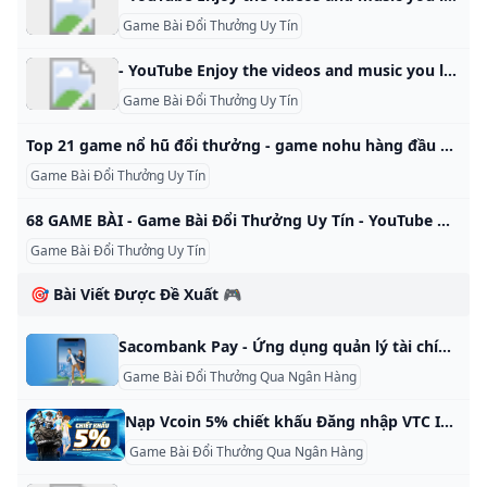
Game Bài Đổi Thưởng Uy Tín
- YouTube Enjoy the videos and music you love, upload original content, and share it all with friends, family, and the world on YouTube.
Game Bài Đổi Thưởng Uy Tín
Top 21 game nổ hũ đổi thưởng - game nohu hàng đầu 2024 Nohu đã thu hút hàng triệu người chơi tham gia. chúng tôi sẽ giới thiệu top 10 game nổ hũ đổi thưởng hàng đầu, sẽ mang đến cho bạn những trải nghiệm tuyệt vời Cổng game nổ hũ Sun52 – Sân chơi đổi thưởng hấp dẫn Trong thế giới giải trí trực tuyến ngày càng phát triển, cổng game nổ hũ … 12Th4Game bài Sumclub – Tổng quan, cách chơi và chiến thuậtĐam mê cờ bạc là điều không thể thiếu trong cuộc sống của nhiều người …
Game Bài Đổi Thưởng Uy Tín
68 GAME BÀI - Game Bài Đổi Thưởng Uy Tín - YouTube ► 68 game bài đang là cổng game tài xỉu được nhiều người chơi nhất năm 2023. Con game có giao diện 3D dễ nhìn, nạp rút xanh chín và nhanh chóng. Máy chủ được…
Game Bài Đổi Thưởng Uy Tín
🎯 Bài Viết Được Đề Xuất 🎮
Sacombank Pay - Ứng dụng quản lý tài chính thông minh trên di động Sacombank Pay là ứng dụng quản lý tài chính thông minh dành cho thiết bị di động, tích hợp nhiều tiện ích online cho phép khách hàng trải nghiệm dịch vụ tối ưu nhất. tiết kiệm vay mua xe thẻ tín dụng tiki thẻ doanh nghiệp Sacombank mở tài khoản doanh nghiệp trực tuyến eKYC Cá NhânCá Nhân 24/7 Giao dịch mọi lúc 0 đồng Miễn phí giao dịch Xác thực online
Game Bài Đổi Thưởng Qua Ngân Hàng
Nạp Vcoin 5% chiết khấu Đăng nhập VTC ID để nạp Vcoin nhanh chỉ trong 3 bước 1. Chọn thông tin 2. Thanh toán 3. Kết quả CHỌN THÔNG TIN THANH TOÁN Chọn phương thức thanh toán Chuyển khoản ngân hàng Giảm 5% Thẻ Vcoin Ví điện tử Giảm 5% ATM/IBanking Xác nhận CHUYỂN KHOẢN NGÂN HÀNG Tài khoản: *Bắt buộc nhập thông tin tài khoản.Số điện thoại:Sai định dạng số điện thoại.Số Vcoin: *Nạp tối thiểu 55 Vcoin.
Game Bài Đổi Thưởng Qua Ngân Hàng