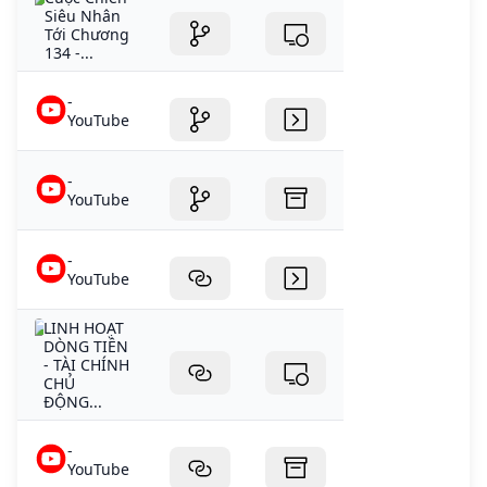
Siêu Nhân
Tới Chương
134 -...
-
YouTube
-
YouTube
-
YouTube
LINH HOẠT
DÒNG TIỀN
- TÀI CHÍNH
CHỦ
ĐỘNG...
-
YouTube