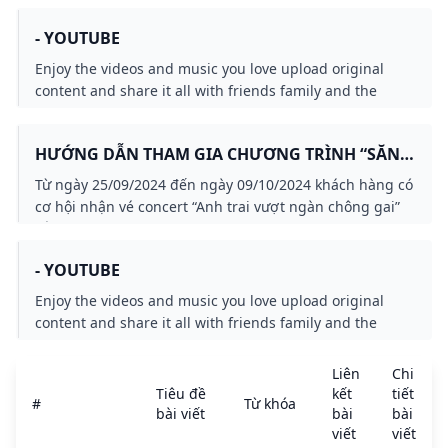
- YOUTUBE
Enjoy the videos and music you love upload original
content and share it all with friends family and the
world on YouTube.
HƯỚNG DẪN THAM GIA CHƯƠNG TRÌNH “SĂN
VÉ ANH TÀI” - CONCERT THÁNG 10
Từ ngày 25/09/2024 đến ngày 09/10/2024 khách hàng có
TECHCOMBANK
cơ hội nhận vé concert “Anh trai vượt ngàn chông gai”
bằng cách tham gia chương trình “Săn vé anh tài” trên
Techcombank Mobile.
- YOUTUBE
Enjoy the videos and music you love upload original
content and share it all with friends family and the
world on YouTube.
Liên
Chi
Tiêu đề
kết
tiết
#
Từ khóa
bài viết
bài
bài
viết
viết