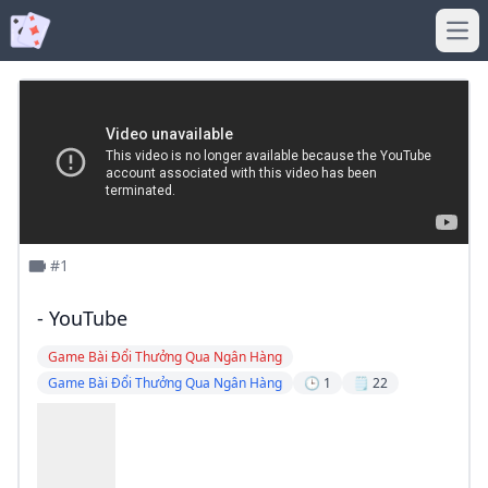
Ope
#1
- YouTube
Game Bài Đổi Thưởng Qua Ngân Hàng
Game Bài Đổi Thưởng Qua Ngân Hàng
🕒 1
🗒️ 22