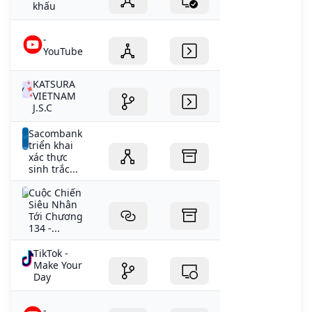
khấu
-
YouTube
KATSURA
VIETNAM
J.S.C
Sacombank
triển khai
xác thực
sinh trắc...
Cuộc Chiến
Siêu Nhân
Tới Chương
134 -...
TikTok -
Make Your
Day
-