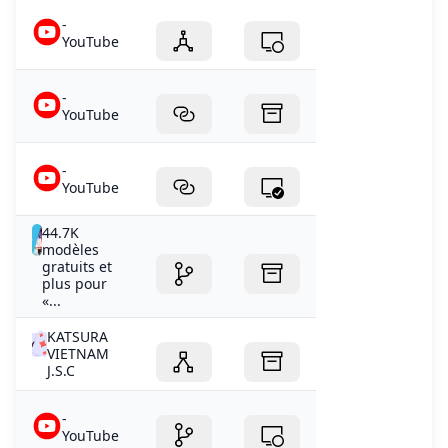
-
YouTube
-
YouTube
-
YouTube
44.7K
modèles
gratuits et
plus pour
«...
KATSURA
VIETNAM
J.S.C
-
YouTube