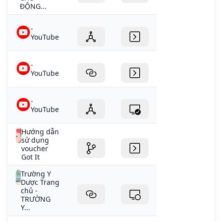
ĐỘNG...
-
YouTube
-
YouTube
-
YouTube
Hướng dẫn
sử dụng
voucher
Got It
Trường Y
Dược Trang
chủ -
TRƯỜNG
Y...