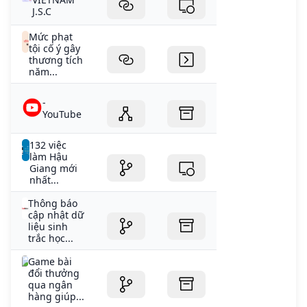
J.S.C
Mức phạt
tội cố ý gây
thương tích
năm...
-
YouTube
132 việc
làm Hậu
Giang mới
nhất...
Thông báo
cập nhật dữ
liệu sinh
trắc học...
Game bài
đổi thưởng
qua ngân
hàng giúp...