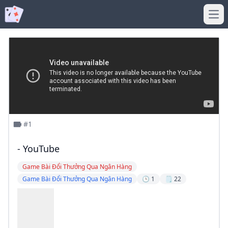
Ope
#1
- YouTube
Game Bài Đổi Thưởng Qua Ngân Hàng
Game Bài Đổi Thưởng Qua Ngân Hàng
🕒 1
🗒️ 22