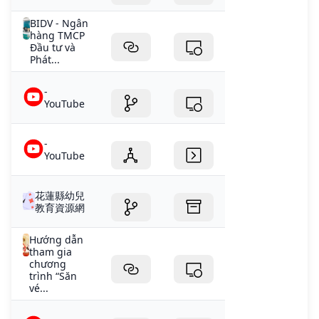
BIDV - Ngân
hàng TMCP
Đầu tư và
Phát...
-
YouTube
-
YouTube
花蓮縣幼兒
教育資源網
Hướng dẫn
tham gia
chương
trình “Săn
vé...