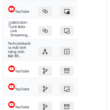
-
YouTube
UBOCASH :
Link Bola -
Link
Streaming...
Techcombank
ra mắt tính
năng mới:
Bật để...
-
YouTube
-
YouTube
-
YouTube