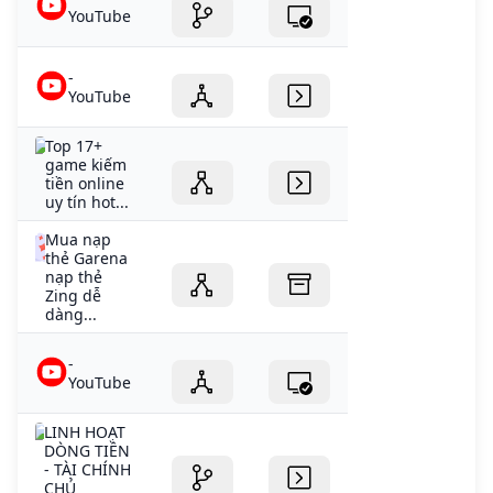
YouTube
-
YouTube
Top 17+
game kiếm
tiền online
uy tín hot...
Mua nạp
thẻ Garena
nạp thẻ
Zing dễ
dàng...
-
YouTube
LINH HOẠT
DÒNG TIỀN
- TÀI CHÍNH
CHỦ