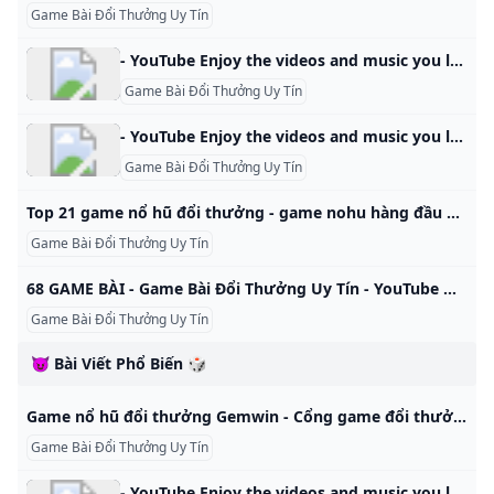
Game Bài Đổi Thưởng Uy Tín
- YouTube Enjoy the videos and music you love, upload original content, and share it all with friends, family, and the world on YouTube.
Game Bài Đổi Thưởng Uy Tín
- YouTube Enjoy the videos and music you love, upload original content, and share it all with friends, family, and the world on YouTube.
Game Bài Đổi Thưởng Uy Tín
Top 21 game nổ hũ đổi thưởng - game nohu hàng đầu 2024 Nohu đã thu hút hàng triệu người chơi tham gia. chúng tôi sẽ giới thiệu top 10 game nổ hũ đổi thưởng hàng đầu, sẽ mang đến cho bạn những trải nghiệm tuyệt vời Cổng game nổ hũ Sun52 – Sân chơi đổi thưởng hấp dẫn Trong thế giới giải trí trực tuyến ngày càng phát triển, cổng game nổ hũ … 12Th4Game bài Sumclub – Tổng quan, cách chơi và chiến thuậtĐam mê cờ bạc là điều không thể thiếu trong cuộc sống của nhiều người …
Game Bài Đổi Thưởng Uy Tín
68 GAME BÀI - Game Bài Đổi Thưởng Uy Tín - YouTube ► 68 game bài đang là cổng game tài xỉu được nhiều người chơi nhất năm 2023. Con game có giao diện 3D dễ nhìn, nạp rút xanh chín và nhanh chóng. Máy chủ được…
Game Bài Đổi Thưởng Uy Tín
😈 Bài Viết Phổ Biến 🎲
Game nổ hũ đổi thưởng Gemwin - Cổng game đổi thưởng uy tín Trong thế giới cá cược và giải trí trực tuyến, game nổ hũ đổi thưởng Gemwin nổi lên như một cổng game đổi thưởng uy tín và đẳng cấp dành cho người Việt Giới thiệu về Gemwin Game nổ hũ đổi thưởng Gemwin là một cổng game đổi thưởng uy tín và chất lượng, được thiết lập để cung cấp trải nghiệm giải trí an toàn, minh bạch và công bằng cho người chơi.
Game Bài Đổi Thưởng Uy Tín
- YouTube Enjoy the videos and music you love, upload original content, and share it all with friends, family, and the world on YouTube.