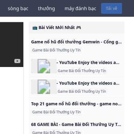
sòng bạc
thưởng
máy đánh bạc
Tải về
📺 Bài Viết Mới Nhất 🎮
Game nổ hũ đổi thưởng Gemwin - Cổng game đổi thưởng uy tín Trong thế giới cá cược và giải trí trực tuyến, game nổ hũ đổi thưởng Gemwin nổi lên như một cổng game đổi thưởng uy tín và đẳng cấp dành cho người Việt Giới thiệu về Gemwin Game nổ hũ đổi thưởng Gemwin là một cổng game đổi thưởng uy tín và chất lượng, được thiết lập để cung cấp trải nghiệm giải trí an toàn, minh bạch và công bằng cho người chơi.
Game Bài Đổi Thưởng Uy Tín
- YouTube Enjoy the videos and music you love, upload original content, and share it all with friends, family, and the world on YouTube.
Game Bài Đổi Thưởng Uy Tín
- YouTube Enjoy the videos and music you love, upload original content, and share it all with friends, family, and the world on YouTube.
Game Bài Đổi Thưởng Uy Tín
Top 21 game nổ hũ đổi thưởng - game nohu hàng đầu 2024 Nohu đã thu hút hàng triệu người chơi tham gia. chúng tôi sẽ giới thiệu top 10 game nổ hũ đổi thưởng hàng đầu, sẽ mang đến cho bạn những trải nghiệm tuyệt vời Cổng game nổ hũ Sun52 – Sân chơi đổi thưởng hấp dẫn Trong thế giới giải trí trực tuyến ngày càng phát triển, cổng game nổ hũ … 12Th4Game bài Sumclub – Tổng quan, cách chơi và chiến thuậtĐam mê cờ bạc là điều không thể thiếu trong cuộc sống của nhiều người …
Game Bài Đổi Thưởng Uy Tín
68 GAME BÀI - Game Bài Đổi Thưởng Uy Tín - YouTube ► 68 game bài đang là cổng game tài xỉu được nhiều người chơi nhất năm 2023. Con game có giao diện 3D dễ nhìn, nạp rút xanh chín và nhanh chóng. Máy chủ được…
Game Bài Đổi Thưởng Uy Tín