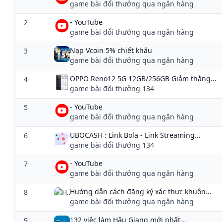
game bài đổi thưởng qua ngân hàng
- YouTube
2
game bài đổi thưởng qua ngân hàng
Nạp Vcoin 5% chiết khấu
3
game bài đổi thưởng qua ngân hàng
OPPO Reno12 5G 12GB/256GB Giảm thẳng...
4
game bài đổi thưởng 134
- YouTube
5
game bài đổi thưởng qua ngân hàng
UBOCASH : Link Bola - Link Streaming...
6
game bài đổi thưởng 134
- YouTube
7
game bài đổi thưởng qua ngân hàng
Hướng dẫn cách đăng ký xác thực khuôn...
8
game bài đổi thưởng qua ngân hàng
132 việc làm Hậu Giang mới nhất...
9