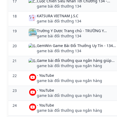
Cuộc Chiến Siêu Nhân Tới Chương 134 -...
17
game bài đổi thưởng 134
KATSURA VIETNAM J.S.C
18
game bài đổi thưởng 134
Trường Y Dược Trang chủ - TRƯỜNG Y...
19
game bài đổi thưởng 134
GemWin Game Bài Đổi Thưởng Uy Tín - 134...
20
game bài đổi thưởng 134
Game bài đổi thưởng qua ngân hàng giúp...
21
game bài đổi thưởng qua ngân hàng
- YouTube
22
game bài đổi thưởng qua ngân hàng
- YouTube
23
game bài đổi thưởng qua ngân hàng
- YouTube
24
game bài đổi thưởng qua ngân hàng