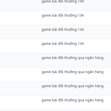
game bài đổi thưởng 134
game bài đổi thưởng 134
game bài đổi thưởng 134
game bài đổi thưởng 134
game bài đổi thưởng qua ngân hàng
game bài đổi thưởng qua ngân hàng
game bài đổi thưởng qua ngân hàng
game bài đổi thưởng qua ngân hàng