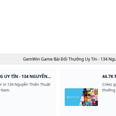
GemWin Game Bài Đổi Thưởng Uy Tín - 134 Ng
Thiện Thuật Hiệp Phú Quận 3 TP. Hồ Chí Minh Vi
about.me
 UY TÍN - 134 NGUYỄN
44.7K
TP. HỒ CHÍ MINH VIỆT
GAMES
tor in 134 Nguyễn Thiện Thuật
Créez g
POST
t Nam.
thưởng 
sociaux
modèles