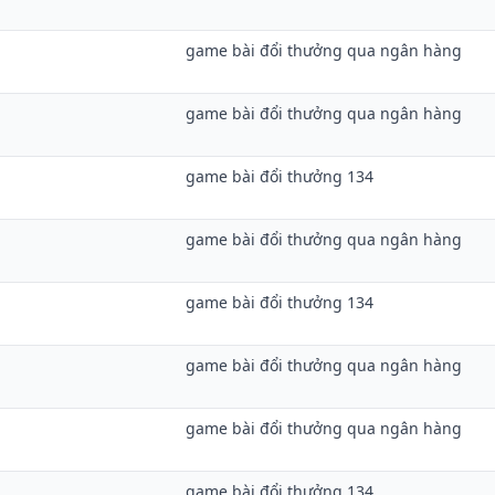
game bài đổi thưởng qua ngân hàng
game bài đổi thưởng qua ngân hàng
game bài đổi thưởng 134
game bài đổi thưởng qua ngân hàng
game bài đổi thưởng 134
game bài đổi thưởng qua ngân hàng
game bài đổi thưởng qua ngân hàng
game bài đổi thưởng 134