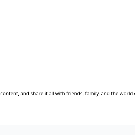
content, and share it all with friends, family, and the world