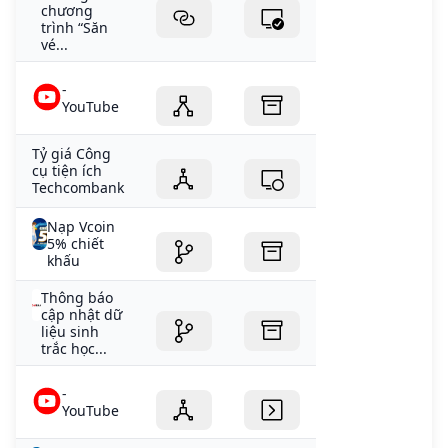
chương
trình “Săn
vé...
-
YouTube
Tỷ giá Công
cụ tiện ích
Techcombank
Nạp Vcoin
5% chiết
khấu
Thông báo
cập nhật dữ
liệu sinh
trắc học...
-
YouTube