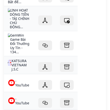
Bật để...
LINH HOẠT
DÒNG TIỀN
- TÀI CHÍNH
CHỦ
ĐỘNG...
GemWin
Game Bài
Đổi Thưởng
Uy Tín -
134...
KATSURA
VIETNAM
J.S.C
-
YouTube
-
YouTube