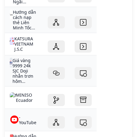
Ngãi...
Hướng dẫn
cách nạp
thẻ Liên
Minh Tốc...
KATSURA
VIETNAM
J.S.C
Giá vàng
9999 24k
SJC Doji
nhẫn trơn
hôm...
MINISO
Ecuador
-
YouTube
Hướng dẫn