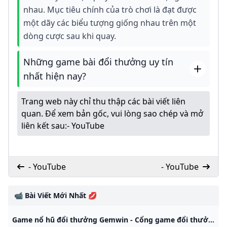
nhau. Mục tiêu chính của trò chơi là đạt được
một dãy các biểu tượng giống nhau trên một
dòng cược sau khi quay.
Những game bài đổi thưởng uy tín
nhất hiện nay?
Trang web này chỉ thu thập các bài viết liên
quan. Để xem bản gốc, vui lòng sao chép và mở
liên kết sau:
- YouTube
- YouTube
- YouTube
📹 Bài Viết Mới Nhất 💋
Game nổ hũ đổi thưởng Gemwin - Cổng game đổi thưởng uy tín Trong thế giới cá cược và giải trí trực tuyến, game nổ hũ đổi thưởng Gemwin nổi lên như một cổng game đổi thưởng uy tín và đẳng cấp dành cho người Việt Giới thiệu về Gemwin Game nổ hũ đổi thưởng Gemwin là một cổng game đổi thưởng uy tín và chất lượng, được thiết lập để cung cấp trải nghiệm giải trí an toàn, minh bạch và công bằng cho người chơi.