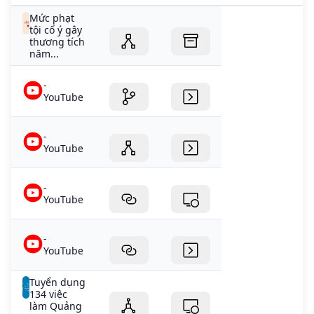
Mức phạt
tội cố ý gây
thương tích
năm...
-
YouTube
-
YouTube
-
YouTube
-
YouTube
Tuyển dụng
134 việc
làm Quảng