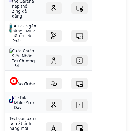
thẻ Garena
nạp thẻ
Zing dễ
dàng...
BIDV - Ngân
hàng TMCP
Đầu tư và
Phát...
Cuộc Chiến
Siêu Nhân
Tới Chương
134 -...
-
YouTube
TikTok -
Make Your
Day
Techcombank
ra mắt tính
năng mới: