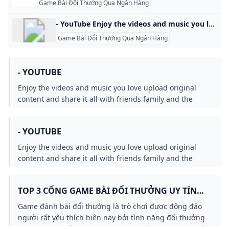
Game Bài Đổi Thưởng Qua Ngân Hàng
- YouTube Enjoy the videos and music you love, upload original content, and share it all with friends, family, and the world on YouTube.
Game Bài Đổi Thưởng Qua Ngân Hàng
- YOUTUBE
Enjoy the videos and music you love upload original
content and share it all with friends family and the
world on YouTube.
- YOUTUBE
Enjoy the videos and music you love upload original
content and share it all with friends family and the
world on YouTube.
TOP 3 CỔNG GAME BÀI ĐỔI THƯỞNG UY TÍN
CHƠI HAY RINH NGAY TIỀN THẬT - MY CLOUD
Game đánh bài đổi thưởng là trò chơi được đông đảo
HOME IDEAS - WD COMMUNITY
người rất yêu thích hiện nay bởi tình năng đổi thưởng
tiền thật hấp dẫn. Dưới đây là top 3 cổng game bài đổi