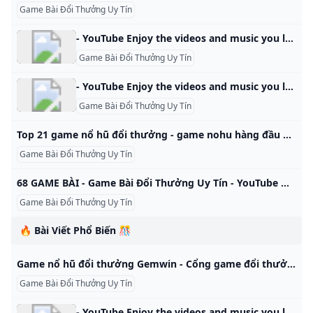
Game Bài Đổi Thưởng Uy Tín
- YouTube Enjoy the videos and music you love, upload original content, and share it all with friends, family, and the world on YouTube.
Game Bài Đổi Thưởng Uy Tín
- YouTube Enjoy the videos and music you love, upload original content, and share it all with friends, family, and the world on YouTube.
Game Bài Đổi Thưởng Uy Tín
Top 21 game nổ hũ đổi thưởng - game nohu hàng đầu 2024 Nohu đã thu hút hàng triệu người chơi tham gia. chúng tôi sẽ giới thiệu top 10 game nổ hũ đổi thưởng hàng đầu, sẽ mang đến cho bạn những trải nghiệm tuyệt vời Cổng game nổ hũ Sun52 – Sân chơi đổi thưởng hấp dẫn Trong thế giới giải trí trực tuyến ngày càng phát triển, cổng game nổ hũ … 12Th4Game bài Sumclub – Tổng quan, cách chơi và chiến thuậtĐam mê cờ bạc là điều không thể thiếu trong cuộc sống của nhiều người …
Game Bài Đổi Thưởng Uy Tín
68 GAME BÀI - Game Bài Đổi Thưởng Uy Tín - YouTube ► 68 game bài đang là cổng game tài xỉu được nhiều người chơi nhất năm 2023. Con game có giao diện 3D dễ nhìn, nạp rút xanh chín và nhanh chóng. Máy chủ được…
Game Bài Đổi Thưởng Uy Tín
🔥 Bài Viết Phổ Biến 🎊
Game nổ hũ đổi thưởng Gemwin - Cổng game đổi thưởng uy tín Trong thế giới cá cược và giải trí trực tuyến, game nổ hũ đổi thưởng Gemwin nổi lên như một cổng game đổi thưởng uy tín và đẳng cấp dành cho người Việt Giới thiệu về Gemwin Game nổ hũ đổi thưởng Gemwin là một cổng game đổi thưởng uy tín và chất lượng, được thiết lập để cung cấp trải nghiệm giải trí an toàn, minh bạch và công bằng cho người chơi.
Game Bài Đổi Thưởng Uy Tín
- YouTube Enjoy the videos and music you love, upload original content, and share it all with friends, family, and the world on YouTube.