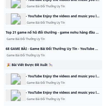
Game Bài Đổi Thưởng Uy Tín
- YouTube Enjoy the videos and music you love, upload original content, and share it all with friends, family, and the world on YouTube.
Game Bài Đổi Thưởng Uy Tín
Top 21 game nổ hũ đổi thưởng - game nohu hàng đầu 2024 Nohu đã thu hút hàng triệu người chơi tham gia. chúng tôi sẽ giới thiệu top 10 game nổ hũ đổi thưởng hàng đầu, sẽ mang đến cho bạn những trải nghiệm tuyệt vời Cổng game nổ hũ Sun52 – Sân chơi đổi thưởng hấp dẫn Trong thế giới giải trí trực tuyến ngày càng phát triển, cổng game nổ hũ … 12Th4Game bài Sumclub – Tổng quan, cách chơi và chiến thuậtĐam mê cờ bạc là điều không thể thiếu trong cuộc sống của nhiều người …
Game Bài Đổi Thưởng Uy Tín
68 GAME BÀI - Game Bài Đổi Thưởng Uy Tín - YouTube ► 68 game bài đang là cổng game tài xỉu được nhiều người chơi nhất năm 2023. Con game có giao diện 3D dễ nhìn, nạp rút xanh chín và nhanh chóng. Máy chủ được…
Game Bài Đổi Thưởng Uy Tín
🎉 Bài Viết Được Đề Xuất 🎠
- YouTube Enjoy the videos and music you love, upload original content, and share it all with friends, family, and the world on YouTube.
Game Bài Đổi Thưởng Uy Tín
- YouTube Enjoy the videos and music you love, upload original content, and share it all with friends, family, and the world on YouTube.
Game Bài Đổi Thưởng Uy Tín