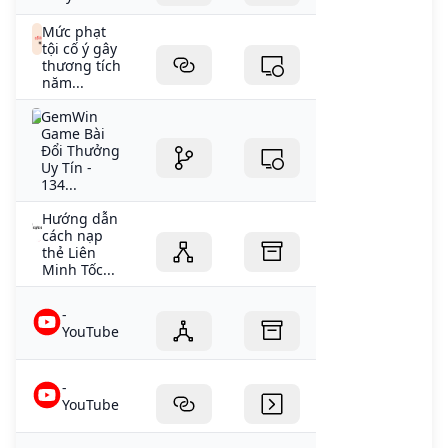
Mức phạt
tội cố ý gây
thương tích
năm...
GemWin
Game Bài
Đổi Thưởng
Uy Tín -
134...
Hướng dẫn
cách nạp
thẻ Liên
Minh Tốc...
-
YouTube
-
YouTube