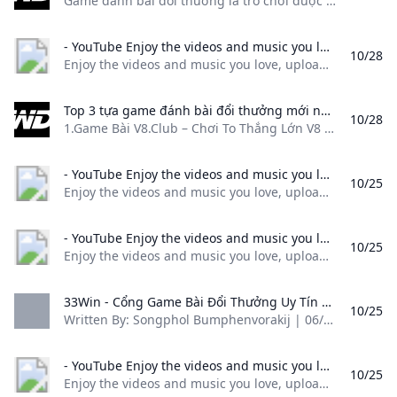
Game đánh bài đổi thưởng là trò chơi được đông đảo người rất yêu thích hiện nay bởi tình năng đổi thưởng tiền thật hấp dẫn. Dưới đây là top 3 cổng game bài đổi thưởng uy tín, các bạn tham khảo nhé. Cổng game đánh bài đổ&hellip;
- YouTube Enjoy the videos and music you love upload original content and share it all with friends family and the world on YouTube.
10/28
Enjoy the videos and music you love, upload original content, and share it all with friends, family, and the world on YouTube.
Top 3 tựa game đánh bài đổi thưởng mới nhất mà bạn cần nên biết - Forum Feedback - WD Community 1.Game Bài V8.Club – Chơi To Thắng Lớn V8 club đang là một trong những game đánh bài đổi thưởng mới nhất đình đám và đáng chơi bậc nhất hiện nay trên thị trường game đổi thưởn . Ra đời vào năm 2019 V8 club đã nhanh chó…
10/28
1.Game Bài V8.Club – Chơi To Thắng Lớn V8 club đang là một trong những game đánh bài đổi thưởng mới nhất đình đám và đáng chơi bậc nhất hiện nay trên thị trường game đổi thưởn . Ra đời vào năm 2019, V8 club đã nhanh chó&hellip;
- YouTube Enjoy the videos and music you love upload original content and share it all with friends family and the world on YouTube.
10/25
Enjoy the videos and music you love, upload original content, and share it all with friends, family, and the world on YouTube.
- YouTube Enjoy the videos and music you love upload original content and share it all with friends family and the world on YouTube.
10/25
Enjoy the videos and music you love, upload original content, and share it all with friends, family, and the world on YouTube.
33Win - Cổng Game Bài Đổi Thưởng Uy Tín An Toàn Hấp Dẫn %!s()
10/25
Written By: Songphol Bumphenvorakij | 06/08/2022 Lịch sử hình thành và phát triển 33Win ra đời từ lòng đam mê và mong muốn mang đến cho người chơi một trải nghiệm giải trí trực tuyến tốt nhất. Được phát triển bởi đội ngũ chuyên gia dày dạn kinh nghiệm trong lĩnh vực game online, 33Win đã nhanh chóng khẳng định vị thế của mình trong ngành công nghiệp giải trí trực tuyến.
- YouTube Enjoy the videos and music you love upload original content and share it all with friends family and the world on YouTube.
10/25
Enjoy the videos and music you love, upload original content, and share it all with friends, family, and the world on YouTube.