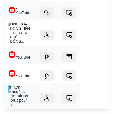
-
YouTube
LINH HOẠT
DÒNG TIỀN
- TÀI CHÍNH
CHỦ
ĐỘNG...
-
YouTube
-
YouTube
44.7K
modèles
gratuits et
plus pour
«...