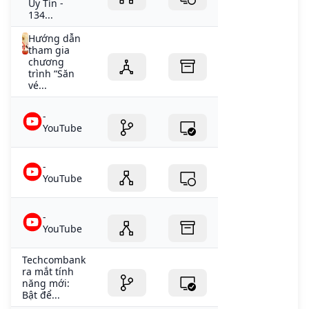
Uy Tín -
134...
Hướng dẫn
tham gia
chương
trình “Săn
vé...
-
YouTube
-
YouTube
-
YouTube
Techcombank
ra mắt tính
năng mới:
Bật để...