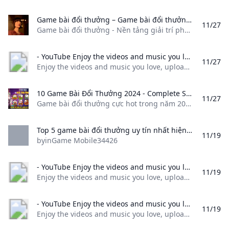
Game bài đổi thưởng – Game bài đổi thưởng - Nền tảng giải trí phổ biến của giới trẻ Việt Lyrics Genius Lyrics Game bài đổi thưởng - Nền tảng giải trí phổ biến của giới trẻ Việt Lyrics: Game bài đổi thưởng là một trong những nền tảng giải trí được ưa chuộng nhất hiện nay tại Việt Nam. Với sự phát triển của công nghệ game bài trực tuyến đã dần thay thế những hình
11/27
Game bài đổi thưởng - Nền tảng giải trí phổ biến của giới trẻ Việt Lyrics: Game bài đổi thưởng là một trong những nền tảng giải trí được ưa chuộng nhất hiện nay tại Việt Nam. Với sự phát triển của công nghệ, game bài trực tuyến đã dần thay thế những hình Game bài đổi thưởng Featuring Karen OProducer AviciiHave the inside scoop on this song?Sign up and drop some knowledgeStart the song bio
- YouTube Enjoy the videos and music you love upload original content and share it all with friends family and the world on YouTube.
11/27
Enjoy the videos and music you love, upload original content, and share it all with friends, family, and the world on YouTube.
10 Game Bài Đổi Thưởng 2024 - Complete Sports Game bài đổi thưởng cực hot trong năm 2024 sẵn sàng cho bạn chinh phục. Khám phá tại Complete Sports ngay hôm nay!
11/27
Game bài đổi thưởng cực hot trong năm 2024 sẵn sàng cho bạn chinh phục. Khám phá tại Complete Sports ngay hôm nay! ByNam Anh TranOctober 2, 2024Updated:October 2, 2024No Comments11 Mins Read Game bài đổi thưởng là thể loại trò chơi bài online mà người chơi có thể đổi điểm thưởng thành tiền mặt hoặc các phần quà giá trị khác. Các game này thường bao gồm những trò chơi bài phổ biến như tiến lên, phỏm, mậu binh, xì dách và poker, cho phép người chơi tham gia bằng cách nạp tiền vào tài khoản và đánh bài với người chơi khác.
Top 5 game bài đổi thưởng uy tín nhất hiện nay Đánh bài đổi thưởng đang là trò chơi rất phổ biến hiện nay bởi bên cạnh việc đáp ứng nhu
11/19
byinGame Mobile34426
- YouTube Enjoy the videos and music you love upload original content and share it all with friends family and the world on YouTube.
11/19
Enjoy the videos and music you love, upload original content, and share it all with friends, family, and the world on YouTube.
- YouTube Enjoy the videos and music you love upload original content and share it all with friends family and the world on YouTube.
11/19
Enjoy the videos and music you love, upload original content, and share it all with friends, family, and the world on YouTube.