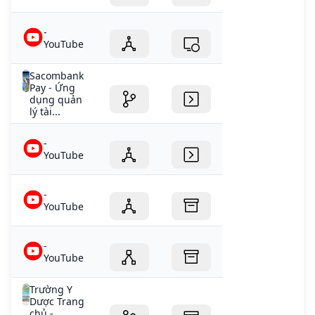
-
YouTube
Sacombank
Pay - Ứng
dụng quản
lý tài...
-
YouTube
-
YouTube
-
YouTube
Trường Y
Dược Trang
chủ -