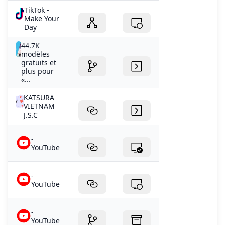
TikTok -
Make Your
Day
44.7K
modèles
gratuits et
plus pour
«...
KATSURA
VIETNAM
J.S.C
-
YouTube
-
YouTube
-
YouTube