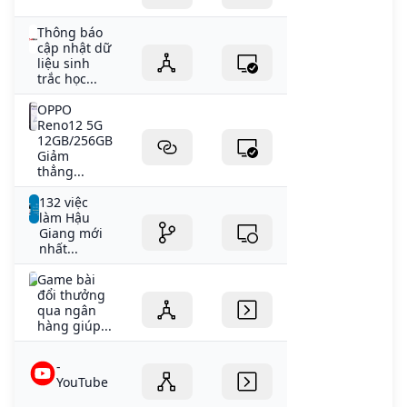
Thông báo
cập nhật dữ
liệu sinh
trắc học...
OPPO
Reno12 5G
12GB/256GB
Giảm
thẳng...
132 việc
làm Hậu
Giang mới
nhất...
Game bài
đổi thưởng
qua ngân
hàng giúp...
-
YouTube