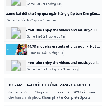
Game Bài Đổi Thưởng 134
Game bài đổi thưởng qua ngân hàng giúp bạn làm giàu - Chia Sẻ Cùng Có Vũ Văn CóĐăng: 20/03/2021734 lượt xemTrên thị trường game hiện nay game bài luôn là một trong những trò chơi giải trí được mọi người ưa chuộng từ giới trẻ cho đến người già đều mê mẩn với game này. Ngày nay thế giới game bài rất đa dạng cộng với đó là sự phát triển của công nghệ thông tin, mạng lưới toàn cầu cũng dần trở nên phổ biến,như một sự bùng nổ lớn trong thị trường game.
Game Bài Đổi Thưởng Qua Ngân Hàng
- YouTube Enjoy the videos and music you love, upload original content, and share it all with friends, family, and the world on YouTube.
Game Bài Đổi Thưởng Uy Tín
44.7K modèles gratuits et plus pour « Hot card games with prizes -hot card games with prizes x » PosterMyWall Créez gratuitement game bài đổi thưởng hot -game bài đổi thưởng hot x prospectus, affiches, visuels et vidéos de réseaux sociaux en quelques minutes. Choisissez parmi plus de 44,720 modèles accrocheurs pour épater votre public
Game Bài Đổi Thưởng 134
- YouTube Enjoy the videos and music you love, upload original content, and share it all with friends, family, and the world on YouTube.
Game Bài Đổi Thưởng Qua Ngân Hàng
10 GAME BÀI ĐỔI THƯỞNG 2024 - COMPLETE
SPORTS
Game bài đổi thưởng cực hot trong năm 2024 sẵn sàng
cho bạn chinh phục. Khám phá tại Complete Sports
ngay hôm nay!